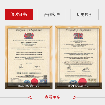
资质证书
合作客户
历史展会
沃尔玛
小不点 DOT
ISO14001证书...
ISO14001证书...
<
>
查看更多