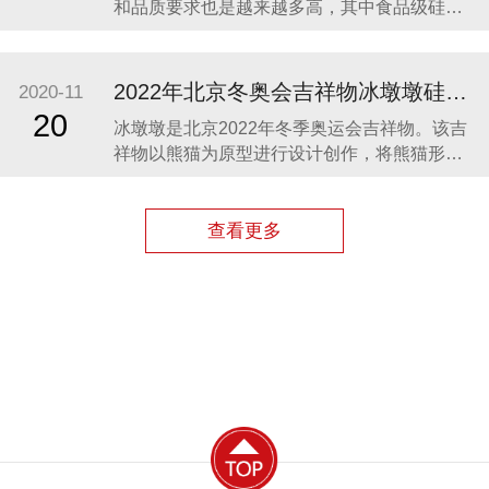
和品质要求也是越来越多高，其中食品级硅胶
凭借其柔软、无毒、无味、稳定性和安全性高
等优势，开始步入我们的生活，成为了母婴用
品的的主要材料之一。众盛硅胶厂家在硅胶制
2022年北京冬奥会吉祥物冰墩墩硅胶制品生产案例
2020-11
品行业深耕23年，生产的硅胶母婴用品全球使
20
冰墩墩是北京2022年冬季奥运会吉祥物。该吉
用用户超百万。 今天我们就来分享几款热卖的
祥物以熊猫为原型进行设计创作，将熊猫形象
硅胶母婴
与富有超能量的冰晶外壳相结合，体现了冬季
冰雪运动和现代科技特点。 东莞作为制造业中
心，奥运组委会将吉祥物冰墩墩放到东莞生
查看更多
产，而众盛硅胶也有幸参与了冰墩墩的生产制
造，成为了冰墩墩冰晶外壳（硅胶部分）指定
生产厂