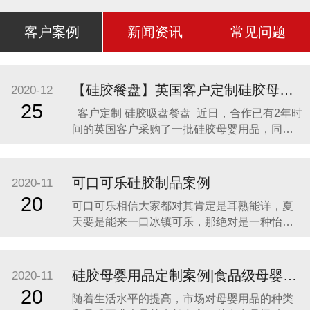
客户案例
新闻资讯
常见问题
【硅胶餐盘】英国客户定制硅胶母婴用品 硅胶吸盘餐盘
2020-12
25
客户定制 硅胶吸盘餐盘 近日，合作已有2年时
间的英国客户采购了一批硅胶母婴用品，同时
还定制了一款硅胶吸盘餐盘。因为他相信，只
有真正的硅胶制品厂家，才是品质最可靠的，
价格最合理，服务最贴心，正如两年来多次合
可口可乐硅胶制品案例
2020-11
作一样。众盛硅胶不是硅胶制品行业内最好
20
可口可乐相信大家都对其肯定是耳熟能详，夏
的，但绝对是他合作过众多硅胶制品
天要是能来一口冰镇可乐，那绝对是一种怡神
畅快的美妙感受。说到这里可能会有人疑问，
可口可乐是一种饮料，怎么和硅胶制品有什么
关联呢？ 2014年可口可乐找到我们的时候，我
硅胶母婴用品定制案例|食品级母婴硅胶制品
2020-11
们也是非常的惊讶，以为是在开玩笑。他们却
20
随着生活水平的提高，市场对母婴用品的种类
很认真的告诉我们，他们想开发一款创意有代