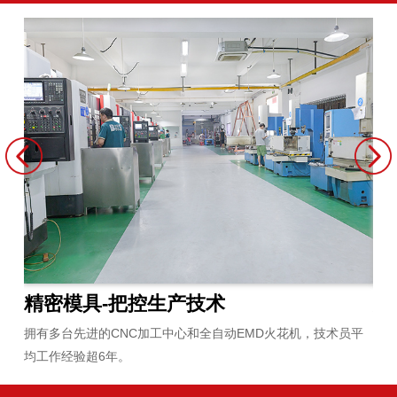
精密模具-把控生产技术
原
拥有多台先进的CNC加工中心和全自动EMD火花机，技术员平
严
均工作经验超6年。
合